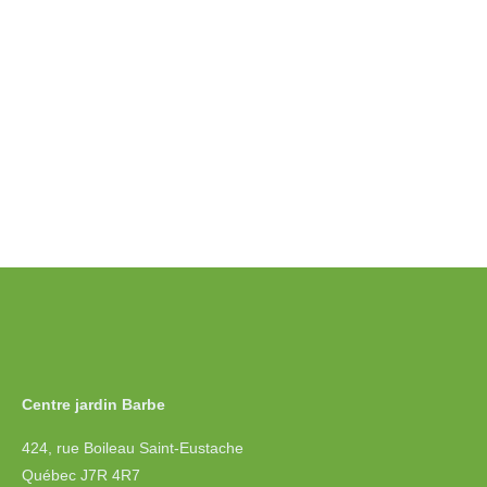
Centre jardin Barbe
424, rue Boileau Saint-Eustache
Québec J7R 4R7