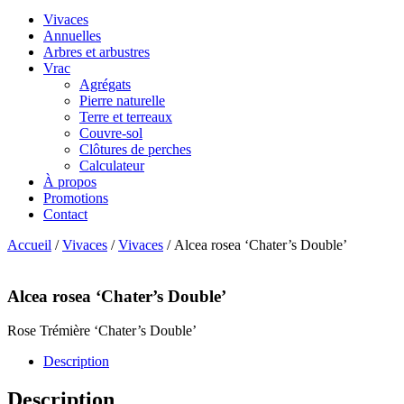
Vivaces
Annuelles
Arbres et arbustres
Vrac
Agrégats
Pierre naturelle
Terre et terreaux
Couvre-sol
Clôtures de perches
Calculateur
À propos
Promotions
Contact
Accueil
/
Vivaces
/
Vivaces
/ Alcea rosea ‘Chater’s Double’
Alcea rosea ‘Chater’s Double’
Rose Trémière ‘Chater’s Double’
Description
Description