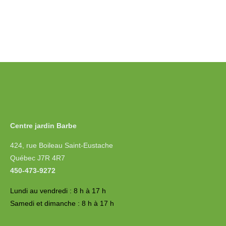
Centre jardin Barbe
424, rue Boileau Saint-Eustache
Québec J7R 4R7
450-473-9272
Lundi au vendredi : 8 h à 17 h
Samedi et dimanche : 8 h à 17 h