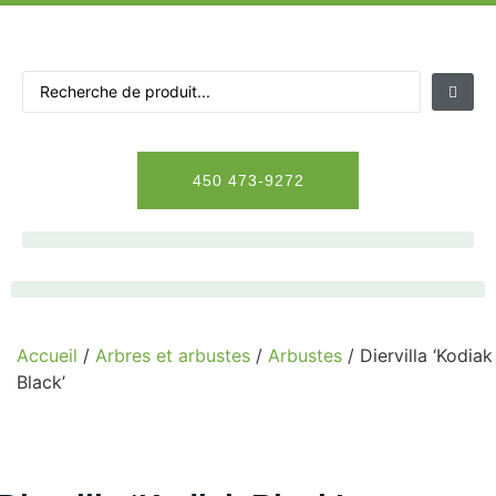
Aller
au
contenu
Search
...
450 473-9272
Accueil
/
Arbres et arbustes
/
Arbustes
/ Diervilla ‘Kodiak
Black’